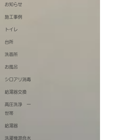
お知らせ
施工事例
トイレ
台所
洗面所
お風呂
シロアリ消毒
給湯器交換
高圧洗浄 一
世帯
給湯器
洗濯機混合水