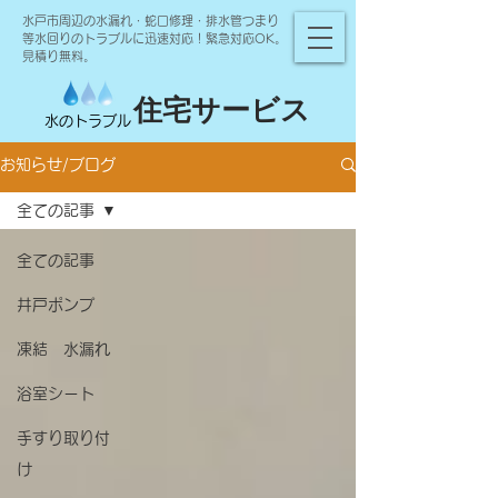
水戸市周辺の水漏れ・蛇口修理・排水管つまり
等水回りのトラブルに迅速対応！緊急対応OK。
見積り無料。
住宅サービス
水のトラブル
お知らせ/ブログ
全ての記事
全ての記事
井戸ポンプ
凍結 水漏れ
浴室シート
手すり取り付
け