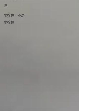
洗
水栓柱・不凍
水栓柱