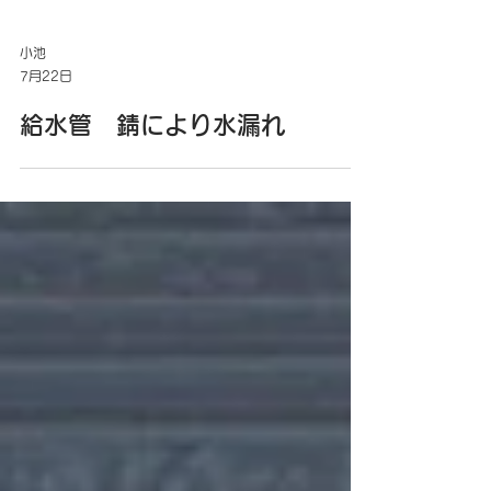
小池
7月22日
給水管 錆により水漏れ