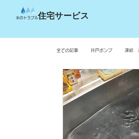
住宅サービス
水のトラブル
全ての記事
井戸ポンプ
凍結 
台所
洗面所
お風呂
水栓柱・不凍水栓柱