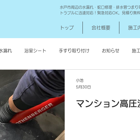
水戸市周辺の水漏れ・蛇口修理・排水管つまり
トラブルに迅速対応！緊急対応OK。見積り無
トップ
会社概要
施工
水漏れ
浴室シート
手すり取り付け
お知らせ
施
シロアリ消毒
給湯器交換
高圧洗浄 一世帯
給湯器
小池
5月30日
マンション高圧