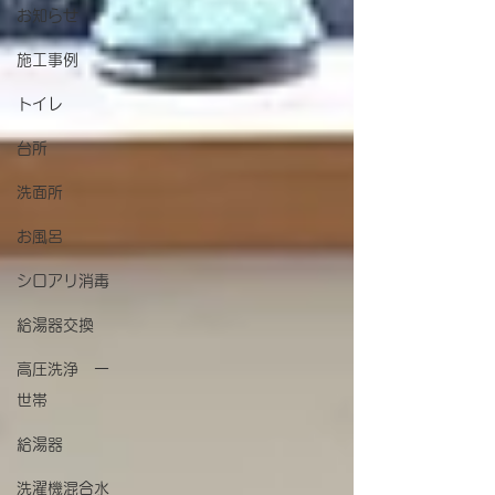
お知らせ
施工事例
トイレ
台所
洗面所
お風呂
シロアリ消毒
給湯器交換
高圧洗浄 一
世帯
給湯器
洗濯機混合水