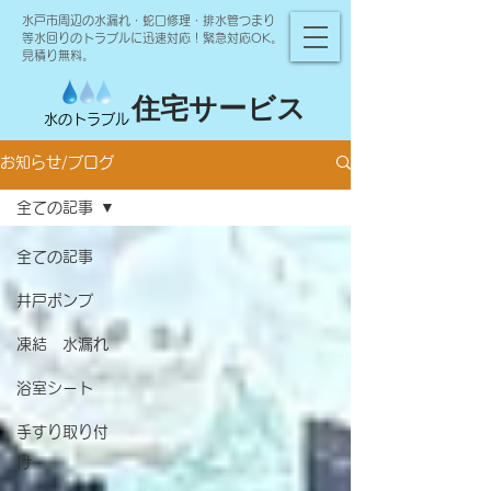
水戸市周辺の水漏れ・蛇口修理・排水管つまり
等水回りのトラブルに迅速対応！緊急対応OK。
見積り無料。
住宅サービス
水のトラブル
お知らせ/ブログ
全ての記事
全ての記事
井戸ポンプ
凍結 水漏れ
浴室シート
手すり取り付
け