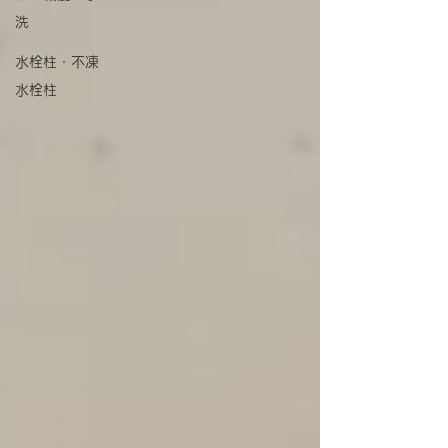
洗
水栓柱・不凍
水栓柱