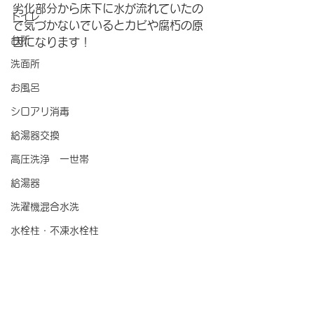
劣化部分から床下に水が流れていたの
トイレ
で気づかないでいるとカビや腐朽の原
台所
因になります！
洗面所
お風呂
シロアリ消毒
給湯器交換
高圧洗浄 一世帯
給湯器
洗濯機混合水洗
水栓柱・不凍水栓柱