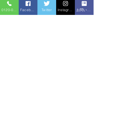
0120-086-919
Facebook
Twitter
Instagram
お問い合わせフォーム
コメント
シャワー交換
コメントを追加…
給湯器追い焚きホース水
漏れ
住宅サービ
水のトラブル
ス
新住所：〒310-0852 茨城県水戸市笠原町1520-2
（旧住所：〒310-0836 茨城県水戸市元吉田1280-1）
〒312-0024 茨城県ひたちなか市勝倉3591-2
〒316-0021 茨城県日立市台原町3丁目4-14