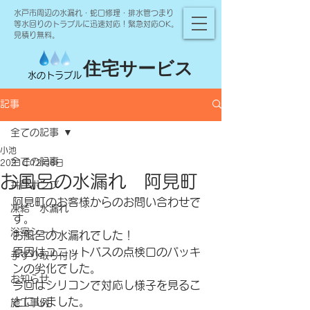
水戸市周辺の水漏れ・蛇口修理・排水管つまり
等水回りのトラブルに迅速対応！緊急対応OK。
見積り無料。
住宅サービス
水のトラブル
記事
全ての記事
小池
全ての記事
2021年12月6日
お風呂の水漏れ 阿見町
井戸ポンプ
阿見町のお客様からのお問い合わせで
凍結 水漏れ
す。
浴室シート
お風呂の水漏れでした！
原因はユニットバスの点検口のパッキ
手すり取り付け
ンの劣化でした。
お知らせ
今回はシリコンで対応し様子を見るこ
とにしました。
施工事例