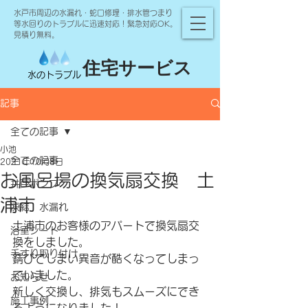
水戸市周辺の水漏れ・蛇口修理・排水管つまり
等水回りのトラブルに迅速対応！緊急対応OK。
見積り無料。
住宅サービス
水のトラブル
記事
全ての記事
小池
全ての記事
2021年10月8日
お風呂場の換気扇交換 土
井戸ポンプ
浦市
凍結 水漏れ
土浦市のお客様のアパートで換気扇交
浴室シート
換をしました。
手すり取り付け
錆びてしまい異音が酷くなってしまっ
ていました。
お知らせ
新しく交換し、排気もスムーズにでき
施工事例