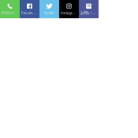
0120-086-919
Facebook
Twitter
Instagram
お問い合わせフォーム
コメント
シャワー交換
コメントを追加…
給湯器追い焚きホース水
漏れ
住宅サービ
水のトラブル
ス
新住所：〒310-0852 茨城県水戸市笠原町1520-2
（旧住所：〒310-0836 茨城県水戸市元吉田1280-1）
〒312-0024 茨城県ひたちなか市勝倉3591-2
〒316-0021 茨城県日立市台原町3丁目4-14