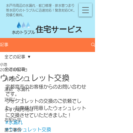
水戸市周辺の水漏れ・蛇口修理・排水管つまり
等水回りのトラブルに迅速対応！緊急対応OK。
見積り無料。
住宅サービス
水のトラブル
記事
全ての記事
小池
全ての記事
2023年9月24日
ウォシュレット交換
井戸ポンプ
宇都宮市のお客様からのお問い合わせ
凍結 水漏れ
です。
浴室シート
ウォシュレットの交換のご依頼でし
た。お客様が用意したウォシュレット
手すり取り付け
に交換させていただきました！
お知らせ
#水漏れ
#ウォシュレット交換
施工事例