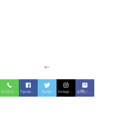
コメント
0120-086-919
Facebook
Twitter
Instagram
お問い合わせフォーム
排水管の尿石除
コメントを追加…
トイレつまり 高圧洗浄
機