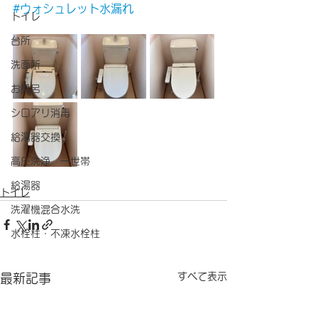
#ウォシュレット水漏れ
トイレ
台所
洗面所
お風呂
シロアリ消毒
給湯器交換
高圧洗浄 一世帯
給湯器
トイレ
洗濯機混合水洗
水栓柱・不凍水栓柱
すべて表示
最新記事