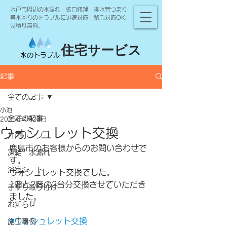
水戸市周辺の水漏れ・蛇口修理・排水管つまり
等水回りのトラブルに迅速対応！緊急対応OK。
見積り無料。
住宅サービス
水のトラブル
記事
全ての記事
小池
全ての記事
2025年4月23日
ウォシュレット交換
井戸ポンプ
鹿島市のお客様からのお問い合わせで
凍結 水漏れ
す。
浴室シート
ウォシュレット交換でした。
1階と2階の2台分交換させていただき
手すり取り付け
ました。
お知らせ
#ウォシュレット交換
施工事例