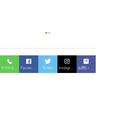
排水枡に木の根が侵入
水漏れ、排水つ
のほか水廻り修
【施工事例ブログ】取手市｜
コメント
木の根侵入による排水枡つま
水戸市でアパート
り修理＆小口径枡交換 こん
0120-086-919
Facebook
Twitter
Instagram
お問い合わせフォーム
の高圧洗浄機作業
にちは！住宅サービスです😊
水栓交換・ウォシ
コメントを追加…
今回は、取手市のお客様から
換・水漏れ修理を
「庭の排水が流れにくい」と
た 今回は、水戸
のご相談をいただき、現地調
アパートで、全6
査したところ、木の根が排水
りメンテナンス作
枡に侵入してつまりを引き起
住宅サービ
した。作業内容は
こしていたことが判明しまし
水のトラブル
です。 • 排水管の高圧洗浄
ス
た。...
（キッチン・浴室