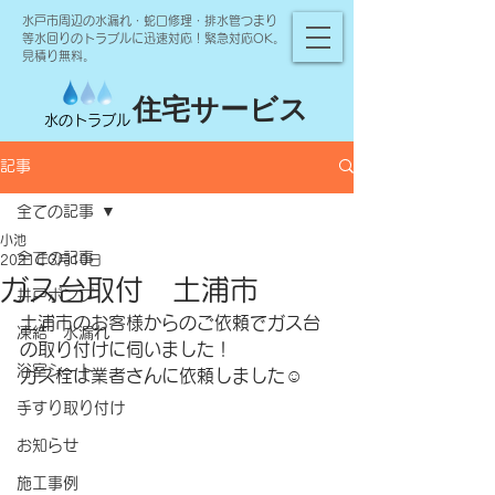
水戸市周辺の水漏れ・蛇口修理・排水管つまり
等水回りのトラブルに迅速対応！緊急対応OK。
見積り無料。
住宅サービス
水のトラブル
記事
全ての記事
小池
全ての記事
2021年3月10日
ガス台取付 土浦市
井戸ポンプ
土浦市のお客様からのご依頼でガス台
凍結 水漏れ
の取り付けに伺いました！
浴室シート
ガス栓は業者さんに依頼しました☺️
手すり取り付け
お知らせ
施工事例