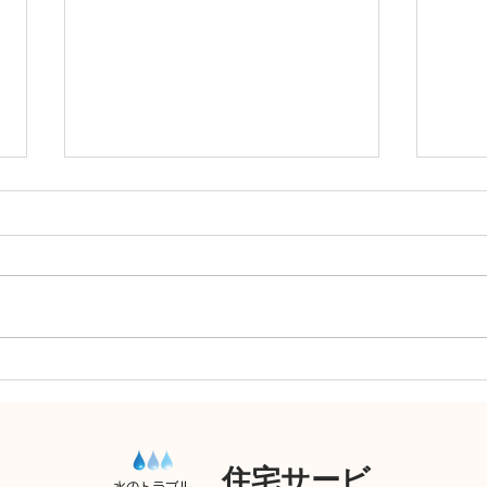
キッ
洗面台交換、キッチン混合水
栓交換
住宅サービ