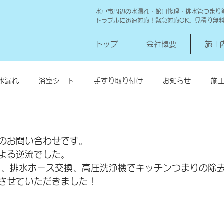
水戸市周辺の水漏れ・蛇口修理・排水管つまり
トラブルに迅速対応！緊急対応OK。見積り無
トップ
会社概要
施工
水漏れ
浴室シート
手すり取り付け
お知らせ
施
シロアリ消毒
給湯器交換
高圧洗浄 一世帯
給湯器
のお問い合わせです。
よる逆流でした。
で、排水ホース交換、高圧洗浄機でキッチンつまりの除
させていただきました！