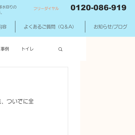
0120-086-919
等水回りの
フリーダイヤル
料。
内容
よくあるご質問（Q＆A）
お知らせ/ブログ
工事例
トイレ
洗濯機混合水洗
去、ついでに全