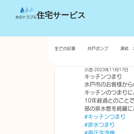
住宅サービス
水のトラブル
全ての記事
井戸ポンプ
凍結 
小池
2023年11月17日
台所
洗面所
お風呂
キッチンつまり
水戸市のお客様から
キッチンのつまりに
水栓柱・不凍水栓柱
10年経過とのこと
部の排水管を綺麗に
#キッチンつまり
#排水つまり
#高圧洗浄機