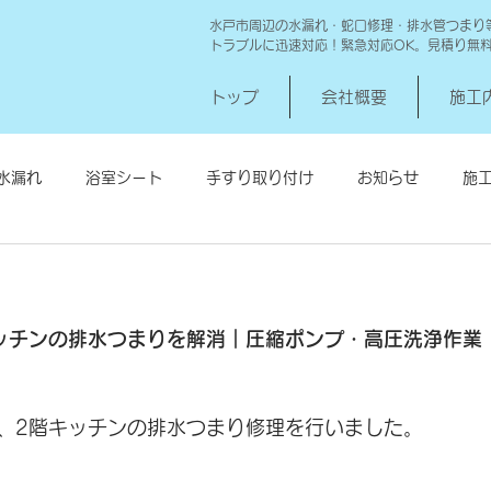
水戸市周辺の水漏れ・蛇口修理・排水管つまり
トラブルに迅速対応！緊急対応OK。見積り無
トップ
会社概要
施工
水漏れ
浴室シート
手すり取り付け
お知らせ
施
シロアリ消毒
給湯器交換
高圧洗浄 一世帯
給湯器
ッチンの排水つまりを解消｜圧縮ポンプ・高圧洗浄作業
、2階キッチンの排水つまり修理を行いました。