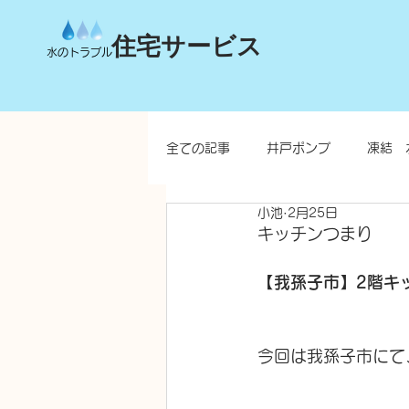
住宅サービス
水のトラブル
全ての記事
井戸ポンプ
凍結 
小池
2月25日
台所
洗面所
お風呂
キッチンつまり
【我孫子市】2階キ
水栓柱・不凍水栓柱
今回は我孫子市にて