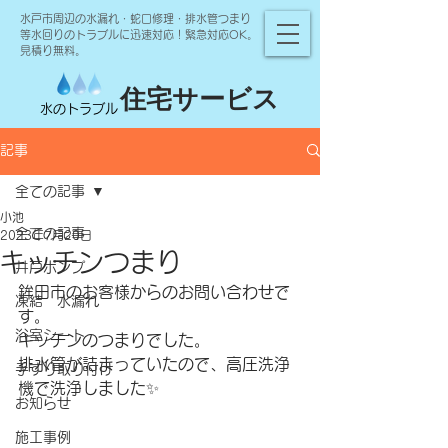
水戸市周辺の水漏れ・蛇口修理・排水管つまり
等水回りのトラブルに迅速対応！緊急対応OK。
見積り無料。
住宅サービス
水のトラブル
記事
全ての記事
小池
全ての記事
2023年7月20日
キッチンつまり
井戸ポンプ
鉾田市のお客様からのお問い合わせで
凍結 水漏れ
す。
浴室シート
キッチンのつまりでした。
排水管が詰まっていたので、高圧洗浄
手すり取り付け
機で洗浄しました✨
お知らせ
施工事例