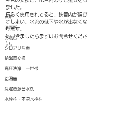
キ菅の交換と、配管内のサビ撤去をし
トイレ
ました。
長らく使用されてると、鉄管内が錆び
台所
てしまい、水流の低下や水が出なくな
洗面所
ります。
気づきましたらまずはお問合せくださ
お風呂
い。
シロアリ消毒
給湯器交換
高圧洗浄 一世帯
給湯器
洗濯機混合水洗
水栓柱・不凍水栓柱