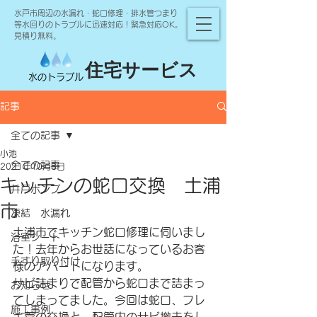
水戸市周辺の水漏れ・蛇口修理・排水管つまり
等水回りのトラブルに迅速対応！緊急対応OK。
見積り無料。
住宅サービス
水のトラブル
記事
全ての記事
小池
全ての記事
2021年10月8日
キッチンの蛇口交換 土浦
井戸ポンプ
市
凍結 水漏れ
土浦市でキッチン蛇口修理に伺いまし
浴室シート
た！去年からお世話になっているお客
手すり取り付け
様のアパートになります。
サビ詰まりで配管から蛇口まで詰まっ
お知らせ
てしまってました。今回は蛇口、フレ
施工事例