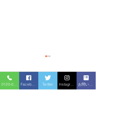
コメント
0120-086-919
Facebook
Twitter
Instagram
お問い合わせフォーム
キッチンつまり
コメントを追加…
洗面台交換、キッチン混
合水栓交換