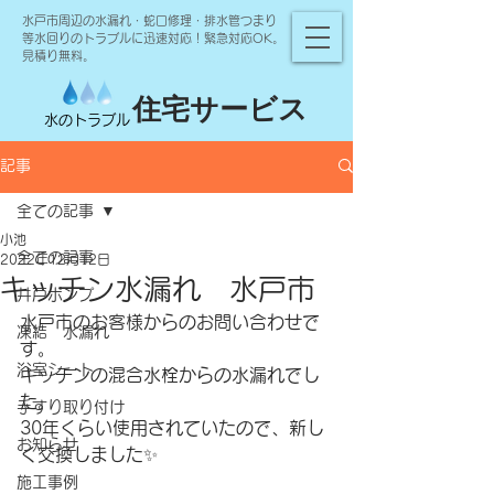
水戸市周辺の水漏れ・蛇口修理・排水管つまり
等水回りのトラブルに迅速対応！緊急対応OK。
見積り無料。
住宅サービス
水のトラブル
記事
全ての記事
小池
全ての記事
2022年12月12日
キッチン水漏れ 水戸市
井戸ポンプ
水戸市のお客様からのお問い合わせで
凍結 水漏れ
す。
浴室シート
キッチンの混合水栓からの水漏れでし
た。
手すり取り付け
30年くらい使用されていたので、新し
お知らせ
く交換しました✨
施工事例