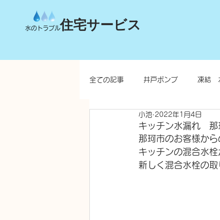
住宅サービス
水のトラブル
全ての記事
井戸ポンプ
凍結 
小池
2022年1月4日
台所
洗面所
お風呂
キッチン水漏れ 那
那珂市のお客様から
キッチンの混合水栓
水栓柱・不凍水栓柱
新しく混合水栓の取