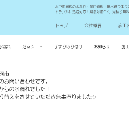
水戸市周辺の水漏れ・蛇口修理・排水管つまり
トラブルに迅速対応！緊急対応OK。見積り無
トップ
会社概要
施工
水漏れ
浴室シート
手すり取り付け
お知らせ
施
シロアリ消毒
給湯器交換
高圧洗浄 一世帯
給湯器
珂市
のお問い合わせです。
からの水漏れでした！
り替えをさせていただき無事直りました✨