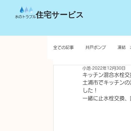
住宅サービス
水のトラブル
全ての記事
井戸ポンプ
凍結 
小池
2022年12月30日
台所
洗面所
お風呂
キッチン混合水栓交
土浦市でキッチンの
した！
水栓柱・不凍水栓柱
一緒に止水栓交換、