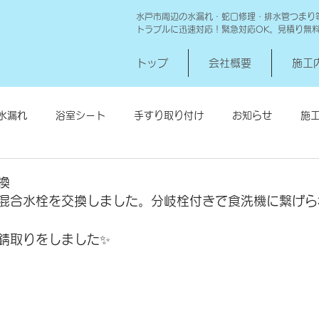
水戸市周辺の水漏れ・蛇口修理・排水管つまり
トラブルに迅速対応！緊急対応OK。見積り無
トップ
会社概要
施工
水漏れ
浴室シート
手すり取り付け
お知らせ
施
シロアリ消毒
給湯器交換
高圧洗浄 一世帯
給湯器
換
混合水栓を交換しました。分岐栓付きで食洗機に繋げら
錆取りをしました✨