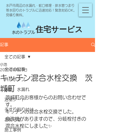
水戸市周辺の水漏れ・蛇口修理・排水管つまり
等水回りのトラブルに迅速対応！緊急対応OK。
見積り無料。
住宅サービス
水のトラブル
記事
全ての記事
小池
全ての記事
2022年9月23日
キッチン混合水栓交換 茨
井戸ポンプ
城町
凍結 水漏れ
茨城町のお客様からのお問い合わせで
浴室シート
す。
手すり取り付け
キッチンの混合水栓交換でした。
食洗機がありますので、分岐栓付きの
お知らせ
混合水栓にしました✨
施工事例