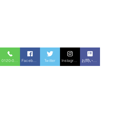
0120-086-919
Facebook
Twitter
Instagram
お問い合わせフォーム
コメント
キッチンつまり
コメントを追加…
洗面台交換、キッチン混
合水栓交換