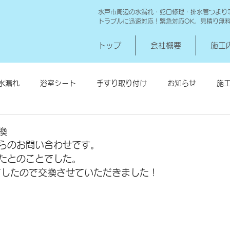
水戸市周辺の水漏れ・蛇口修理・排水管つまり
トラブルに迅速対応！緊急対応OK。見積り無
トップ
会社概要
施工
水漏れ
浴室シート
手すり取り付け
お知らせ
施
シロアリ消毒
給湯器交換
高圧洗浄 一世帯
給湯器
換
らのお問い合わせです。
たとのことでした。
でしたので交換させていただきました！