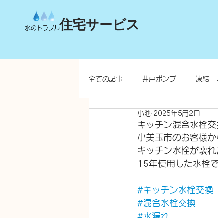
住宅サービス
水のトラブル
全ての記事
井戸ポンプ
凍結 
小池
2025年5月2日
台所
洗面所
お風呂
キッチン混合水栓交
小美玉市のお客様か
キッチン水栓が壊れ
水栓柱・不凍水栓柱
15年使用した水栓
#キッチン水栓交換
#混合水栓交換
#水漏れ