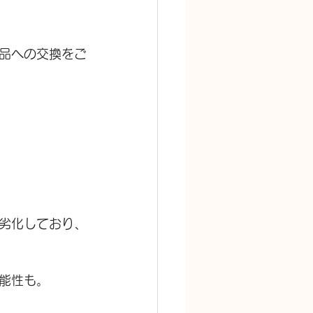
品への交換をご
劣化しており、
能性も。