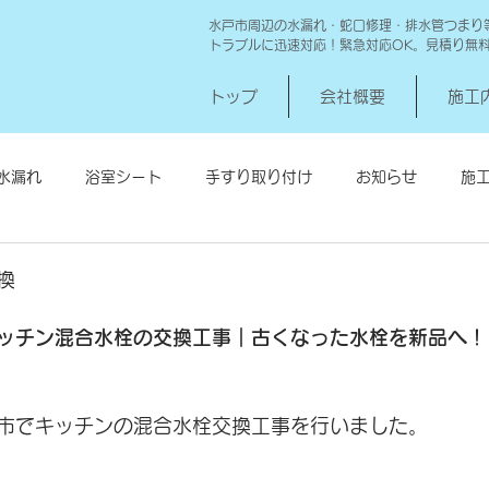
水戸市周辺の水漏れ・蛇口修理・排水管つまり
トラブルに迅速対応！緊急対応OK。見積り無
トップ
会社概要
施工
水漏れ
浴室シート
手すり取り付け
お知らせ
施
シロアリ消毒
給湯器交換
高圧洗浄 一世帯
給湯器
換
ッチン混合水栓の交換工事｜古くなった水栓を新品へ！
市でキッチンの混合水栓交換工事を行いました。