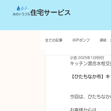
住宅サービス
水のトラブル
全ての記事
井戸ポンプ
凍結 
小池
2025年12月9日
台所
洗面所
お風呂
キッチン混合水栓交
【ひたちなか市】キ
水栓柱・不凍水栓柱
今回は、ひたちなか
お客様からは