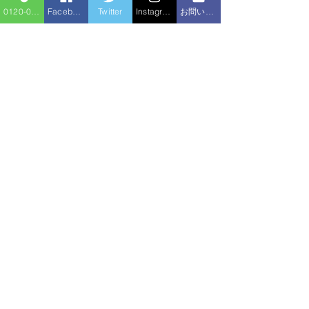
0120-086-919
Facebook
Twitter
Instagram
お問い合わせフォーム
コメント
浴室シート工事
トイレリフォー
コメントを追加…
住宅サービ
水のトラブル
ス
新住所：〒310-0852 茨城県水戸市笠原町1520-2
（旧住所：〒310-0836 茨城県水戸市元吉田1280-1）
〒312-0024 茨城県ひたちなか市勝倉3591-2
〒316-0021 茨城県日立市台原町3丁目4-14
〒300-0813 茨城県土浦市富士崎1丁目1-3 富士崎ビル
101