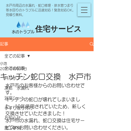
水戸市周辺の水漏れ・蛇口修理・排水管つまり
等水回りのトラブルに迅速対応！緊急対応OK。
見積り無料。
住宅サービス
水のトラブル
記事
全ての記事
小池
全ての記事
2021年8月30日
キッチン蛇口交換 水戸市
井戸ポンプ
水戸市のお客様からのお問い合わせで
凍結 水漏れ
す。
浴室シート
キッチンの蛇口が壊れてしまいまし
た。10年使用されていたため、新しく
手すり取り付け
交換させていただきました！
お知らせ
水戸市の水漏れ、蛇口交換は住宅サー
ビスへお問い合わせください。
施工事例