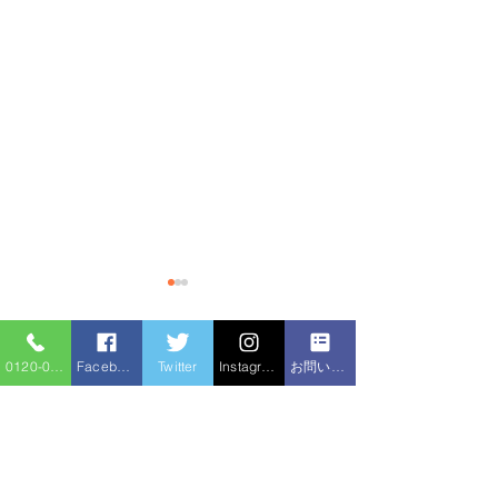
0120-086-919
Facebook
Twitter
Instagram
お問い合わせフォーム
コメント
シャワー交換
コメントを追加…
給湯器追い焚きホース水