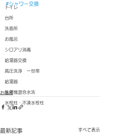
#シャワー交換
トイレ
台所
洗面所
お風呂
シロアリ消毒
給湯器交換
高圧洗浄 一世帯
給湯器
洗濯機混合水洗
お風呂
水栓柱・不凍水栓柱
すべて表示
最新記事