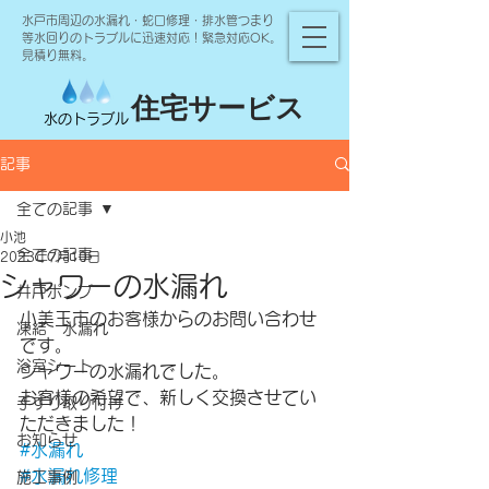
水戸市周辺の水漏れ・蛇口修理・排水管つまり
等水回りのトラブルに迅速対応！緊急対応OK。
見積り無料。
住宅サービス
水のトラブル
記事
全ての記事
小池
全ての記事
2023年7月10日
シャワーの水漏れ
井戸ポンプ
小美玉市のお客様からのお問い合わせ
凍結 水漏れ
です。
浴室シート
シャワーの水漏れでした。
お客様の希望で、新しく交換させてい
手すり取り付け
ただきました！
お知らせ
#水漏れ
#水漏れ修理
施工事例