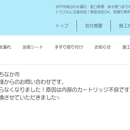
水戸市周辺の水漏れ・蛇口修理・排水管つまり
トラブルに迅速対応！緊急対応OK。見積り無
トップ
会社概要
施工
水漏れ
浴室シート
手すり取り付け
お知らせ
施
シロアリ消毒
給湯器交換
高圧洗浄 一世帯
給湯器
ちなか市
様からのお問い合わせです。
らなくなりました！原因は内部のカートリッジ不良です
換させていただきました✨