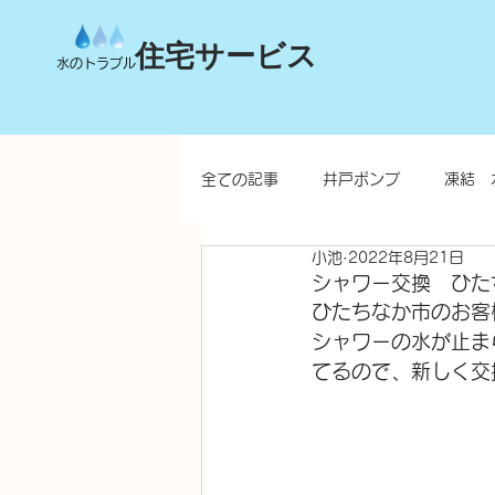
住宅サービス
水のトラブル
全ての記事
井戸ポンプ
凍結 
小池
2022年8月21日
台所
洗面所
お風呂
シャワー交換 ひた
ひたちなか市のお客
シャワーの水が止ま
水栓柱・不凍水栓柱
てるので、新しく交