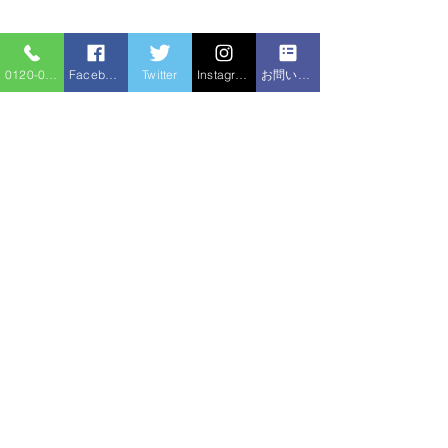
0120-086-919
Facebook
Twitter
Instagram
お問い合わせフォーム
コメント
シャワー交換
コメントを追加…
給湯器追い焚きホース水