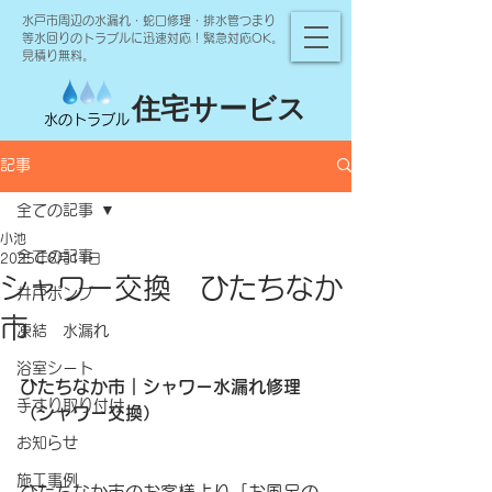
水戸市周辺の水漏れ・蛇口修理・排水管つまり
等水回りのトラブルに迅速対応！緊急対応OK。
見積り無料。
住宅サービス
水のトラブル
記事
全ての記事
小池
全ての記事
2025年8月11日
シャワー交換 ひたちなか
井戸ポンプ
市
凍結 水漏れ
浴室シート
ひたちなか市｜シャワー水漏れ修理
手すり取り付け
（シャワー交換）
お知らせ
施工事例