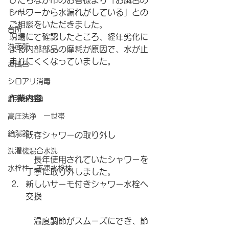
ひたちなか市のお客様より「お風呂の
トイレ
シャワーから水漏れがしている」との
ご相談をいただきました。
台所
現場にて確認したところ、経年劣化に
洗面所
よる内部部品の摩耗が原因で、水が止
まりにくくなっていました。
お風呂
シロアリ消毒
作業内容
給湯器交換
高圧洗浄 一世帯
給湯器
既存シャワーの取り外し
洗濯機混合水洗
　長年使用されていたシャワーを
水栓柱・不凍水栓柱
丁寧に取り外しました。
新しいサーモ付きシャワー水栓へ
交換
　温度調節がスムーズにでき、節