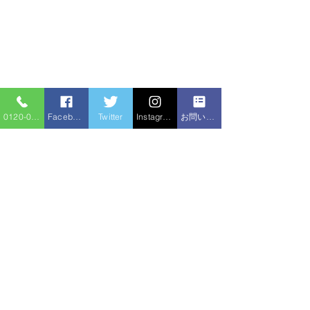
0120-086-919
Facebook
Twitter
Instagram
お問い合わせフォーム
コメント
シャワー交換
コメントを追加…
給湯器追い焚きホース水
漏れ