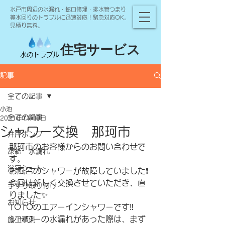
水戸市周辺の水漏れ・蛇口修理・排水管つまり
等水回りのトラブルに迅速対応！緊急対応OK。
見積り無料。
住宅サービス
水のトラブル
記事
全ての記事
小池
全ての記事
2021年11月9日
シャワー交換 那珂市
井戸ポンプ
那珂市のお客様からのお問い合わせで
凍結 水漏れ
す。
浴室シート
お風呂のシャワーが故障していました❗️
今回は新しく交換させていただき、直
手すり取り付け
りました✨
お知らせ
TOTOのエアーインシャワーです‼
シャワーの水漏れがあった際は、まず
施工事例