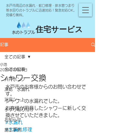
水戸市周辺の水漏れ・蛇口修理・排水管つまり
等水回りのトラブルに迅速対応！緊急対応OK。
見積り無料。
住宅サービス
水のトラブル
記事
全ての記事
小池
全ての記事
2024年3月28日
シャワー交換
井戸ポンプ
水戸市のお客様からのお問い合わせで
凍結 水漏れ
す。
浴室シート
シャワーの水漏れでした。
お客様が用意したシャワーに新しく交
手すり取り付け
換させていただきました。
お知らせ
#水漏れ
#水漏れ修理
施工事例