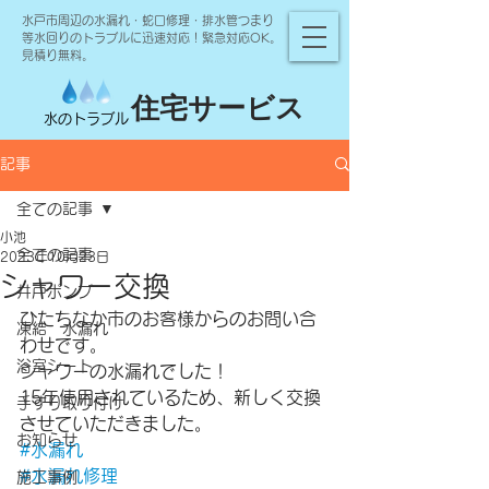
水戸市周辺の水漏れ・蛇口修理・排水管つまり
等水回りのトラブルに迅速対応！緊急対応OK。
見積り無料。
住宅サービス
水のトラブル
記事
全ての記事
小池
全ての記事
2023年10月23日
シャワー交換
井戸ポンプ
ひたちなか市のお客様からのお問い合
凍結 水漏れ
わせです。
浴室シート
シャワーの水漏れでした！
15年使用されているため、新しく交換
手すり取り付け
させていただきました。
お知らせ
#水漏れ
#水漏れ修理
施工事例