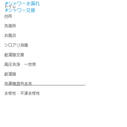
#シャワー水漏れ
トイレ
#シャワー交換
台所
洗面所
お風呂
シロアリ消毒
給湯器交換
高圧洗浄 一世帯
給湯器
洗濯機混合水洗
水栓柱・不凍水栓柱