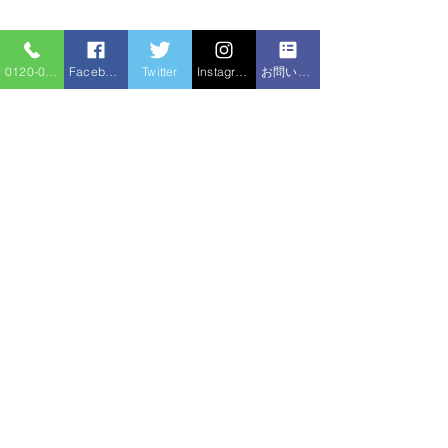
0120-086-919
Facebook
Twitter
Instagram
お問い合わせフォーム
コメント
シャワー交換
コメントを追加…
給湯器追い焚きホース水
漏れ
住宅サービ
水のトラブル
ス
新住所：〒310-0852 茨城県水戸市笠原町1520-2
（旧住所：〒310-0836 茨城県水戸市元吉田1280-1）