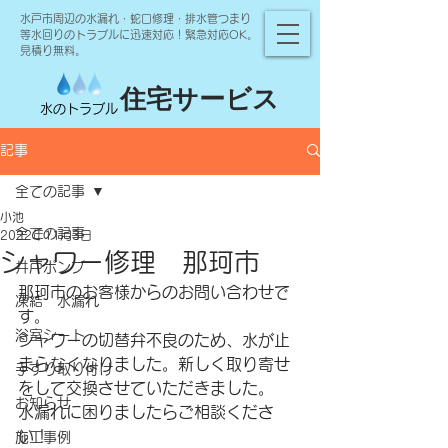
水戸市周辺の水漏れ・蛇口修理・排水管つまり
等水回りのトラブルに迅速対応！緊急対応OK。
見積り無料。
住宅サービス
水のトラブル
記事
全ての記事
小池
全ての記事
2022年11月3日
シャワー修理 那珂市
井戸ポンプ
那珂市のお客様からのお問い合わせで
凍結 水漏れ
す。
浴室シート
シャワーの切替弁不良のため、水が止
まらなくなりました。新しく取り寄せ
手すり取り付け
をして交換させていただきました。
お知らせ
水漏れに困りましたらご相談くださ
い！
施工事例