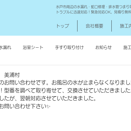
水戸市周辺の水漏れ・蛇口修理・排水管つまり
トラブルに迅速対応！緊急対応OK。見積り無
トップ
会社概要
施工
水漏れ
浴室シート
手すり取り付け
お知らせ
施
シロアリ消毒
給湯器交換
高圧洗浄 一世帯
給湯器
 美浦村
のお問い合わせです。お風呂の水が止まらなくなりまし
！型番を調べて取り寄せて、交換させていただきました
したが、翌朝対応させていただきました。
お問い合わせ下さい✨