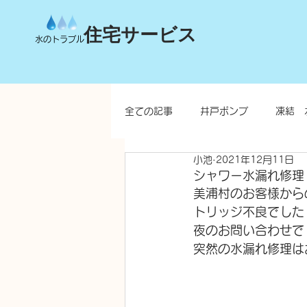
住宅サービス
水のトラブル
全ての記事
井戸ポンプ
凍結 
小池
2021年12月11日
台所
洗面所
お風呂
シャワー水漏れ修理
美浦村のお客様から
トリッジ不良でした
水栓柱・不凍水栓柱
夜のお問い合わせで
突然の水漏れ修理は