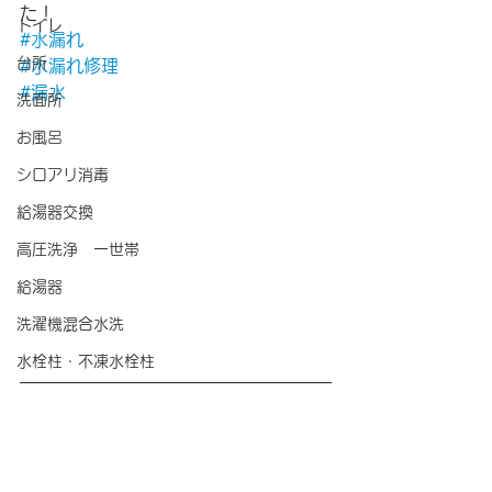
た！
トイレ
#水漏れ
台所
#水漏れ修理
#漏水
洗面所
お風呂
シロアリ消毒
給湯器交換
高圧洗浄 一世帯
給湯器
洗濯機混合水洗
水栓柱・不凍水栓柱