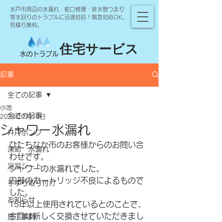
水戸市周辺の水漏れ・蛇口修理・排水管つまり
等水回りのトラブルに迅速対応！緊急対応OK。
見積り無料。
住宅サービス
水のトラブル
記事
全ての記事
小池
全ての記事
2024年1月10日
シャワー水漏れ
井戸ポンプ
ひたちなか市のお客様からのお問い合
凍結 水漏れ
わせです。
浴室シート
シャワーの水漏れでした。
内部のカートリッジ不良によるもので
手すり取り付け
した。
お知らせ
15年以上使用されているとのことで、
今回は新しく交換させていただきまし
施工事例