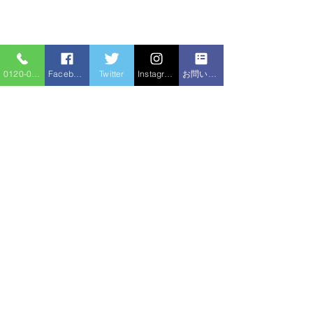
0120-086-919
Facebook
Twitter
Instagram
お問い合わせフォーム
コメント
シャワー交換
コメントを追加…
給湯器追い焚きホース水
漏れ
住宅サービ
水のトラブル
ス