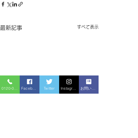
すべて表示
最新記事
0120-086-919
Facebook
Twitter
Instagram
お問い合わせフォーム
排水枡に木の根が侵入
水漏れ、排水つ
のほか水廻り修
【施工事例ブログ】取手市｜