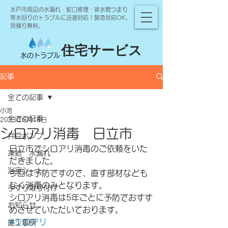
水戸市周辺の水漏れ・蛇口修理・排水管つまり
等水回りのトラブルに迅速対応！緊急対応OK。
見積り無料。
住宅サービス
水のトラブル
記事
全ての記事
小池
全ての記事
2023年5月16日
シロアリ消毒 日立市
井戸ポンプ
日立市でシロアリ消毒のご依頼をいた
凍結 水漏れ
だきました。
浴室シート
今回は予防ですので、直す部材なども
なく消毒のみとなります。
手すり取り付け
シロアリ消毒は5年ごとに予防でおすす
お知らせ
めさせていただいております。
#シロアリ
施工事例