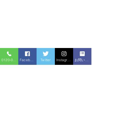
0120-086-919
Facebook
Twitter
Instagram
お問い合わせフォーム
コメント
シロアリ消毒
シロアリ消毒
コメントを追加…