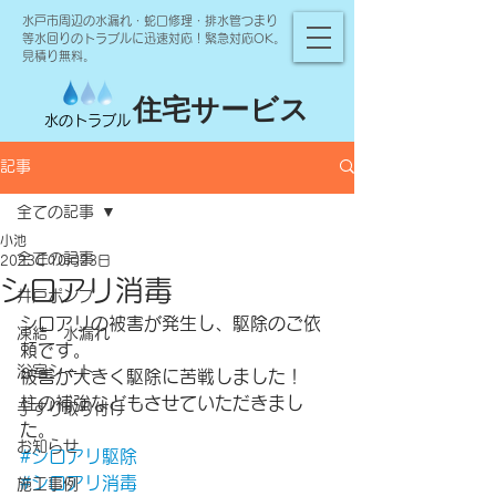
水戸市周辺の水漏れ・蛇口修理・排水管つまり
等水回りのトラブルに迅速対応！緊急対応OK。
見積り無料。
住宅サービス
水のトラブル
記事
全ての記事
小池
全ての記事
2023年10月23日
シロアリ消毒
井戸ポンプ
シロアリの被害が発生し、駆除のご依
凍結 水漏れ
頼です。
浴室シート
被害が大きく駆除に苦戦しました！
柱の補強などもさせていただきまし
手すり取り付け
た。
お知らせ
#シロアリ駆除
#シロアリ消毒
施工事例