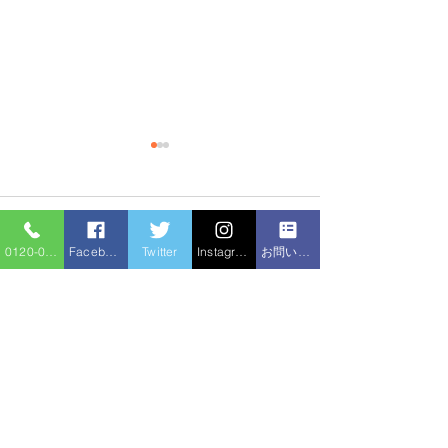
コメント
0120-086-919
Facebook
Twitter
Instagram
お問い合わせフォーム
排水管の尿石除
コメントを追加…
トイレつまり 高圧洗浄
機
住宅サービ
水のトラブル