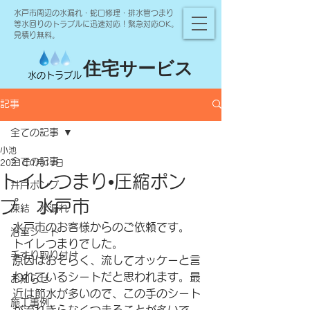
水戸市周辺の水漏れ・蛇口修理・排水管つまり
等水回りのトラブルに迅速対応！緊急対応OK。
見積り無料。
住宅サービス
水のトラブル
記事
全ての記事
小池
全ての記事
2021年1月17日
トイレつまり•圧縮ポン
井戸ポンプ
プ 水戸市
凍結 水漏れ
水戸市のお客様からのご依頼です。
浴室シート
トイレつまりでした。
手すり取り付け
原因はおそらく、流してオッケーと言
われているシートだと思われます。最
お知らせ
近は節水が多いので、この手のシート
施工事例