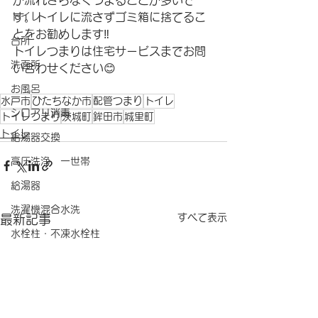
が流れきらなくつまることが多いで
トイレ
す。トイレに流さずゴミ箱に捨てるこ
とをお勧めします‼️
台所
トイレつまりは住宅サービスまでお問
洗面所
い合わせください😊
お風呂
水戸市
ひたちなか市
配管つまり
トイレ
シロアリ消毒
トイレつまり
茨城町
鉾田市
城里町
トイレ
給湯器交換
高圧洗浄 一世帯
給湯器
洗濯機混合水洗
すべて表示
最新記事
水栓柱・不凍水栓柱