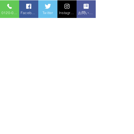
0120-086-919
Facebook
Twitter
Instagram
お問い合わせフォーム
コメント
排水管の尿石除
コメントを追加…
トイレつまり 高圧洗浄
機
住宅サービ
水のトラブル
ス
新住所：〒310-0852 茨城県水戸市笠原町1520-2
（旧住所：〒310-0836 茨城県水戸市元吉田1280-1）
〒312-0024 茨城県ひたちなか市勝倉3591-2
〒316-0021 茨城県日立市台原町3丁目4-14