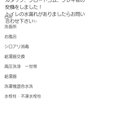
ルタップ、フロートゴム、フレキ管の
トイレ
交換をしました！
トイレの水漏れがありましたらお問い
台所
合わせ下さい✨
洗面所
お風呂
シロアリ消毒
給湯器交換
高圧洗浄 一世帯
給湯器
洗濯機混合水洗
水栓柱・不凍水栓柱