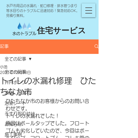
水戸市周辺の水漏れ・蛇口修理・排水管つまり
等水回りのトラブルに迅速対応！緊急対応OK。
見積り無料。
住宅サービス
水のトラブル
記事
全ての記事
小池
全ての記事
2021年12月30日
トイレの水漏れ修理 ひた
井戸ポンプ
ちなか市
凍結 水漏れ
ひたちなか市のお客様からのお問い合
浴室シート
わせです。
手すり取り付け
トイレの水漏れでした！
原因はボールタップでした。フロート
お知らせ
ゴムも劣化していたので、今回はボー
施工事例