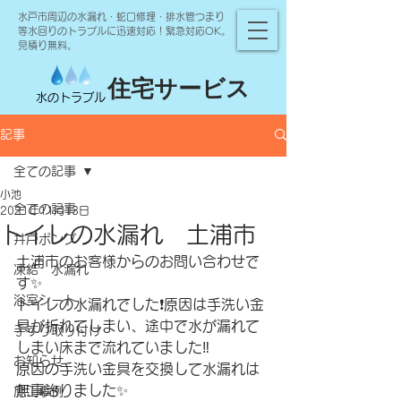
水戸市周辺の水漏れ・蛇口修理・排水管つまり
等水回りのトラブルに迅速対応！緊急対応OK。
見積り無料。
住宅サービス
水のトラブル
記事
全ての記事
小池
全ての記事
2021年11月13日
トイレの水漏れ 土浦市
井戸ポンプ
土浦市のお客様からのお問い合わせで
凍結 水漏れ
す✨
浴室シート
トイレの水漏れでした❗️原因は手洗い金
具が折れてしまい、途中で水が漏れて
手すり取り付け
しまい床まで流れていました‼️
お知らせ
原因の手洗い金具を交換して水漏れは
無事治りました✨
施工事例