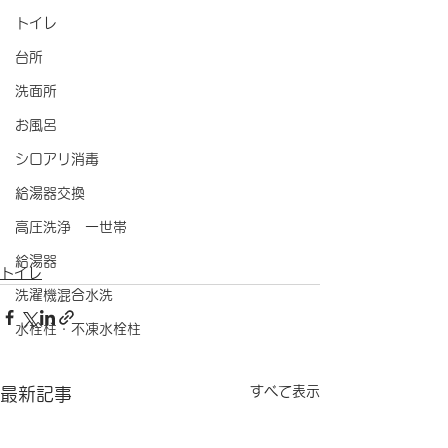
トイレ
台所
洗面所
お風呂
シロアリ消毒
給湯器交換
高圧洗浄 一世帯
給湯器
トイレ
洗濯機混合水洗
水栓柱・不凍水栓柱
すべて表示
最新記事