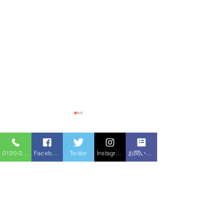
コメント
0120-086-919
Facebook
Twitter
Instagram
お問い合わせフォーム
排水管の尿石除
コメントを追加…
トイレつまり 高圧洗浄
機