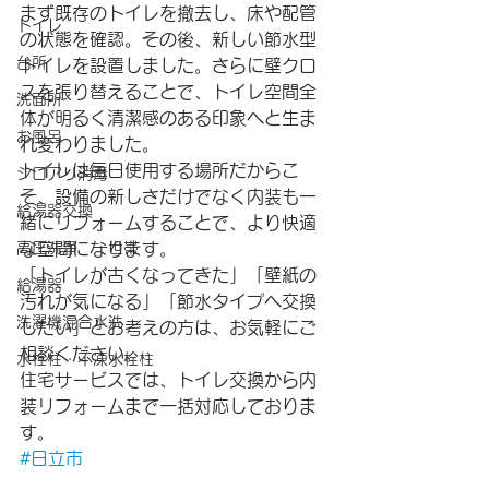
まず既存のトイレを撤去し、床や配管
トイレ
の状態を確認。その後、新しい節水型
台所
トイレを設置しました。さらに壁クロ
スを張り替えることで、トイレ空間全
洗面所
体が明るく清潔感のある印象へと生ま
お風呂
れ変わりました。
トイレは毎日使用する場所だからこ
シロアリ消毒
そ、設備の新しさだけでなく内装も一
給湯器交換
緒にリフォームすることで、より快適
高圧洗浄 一世帯
な空間になります。
「トイレが古くなってきた」「壁紙の
給湯器
汚れが気になる」「節水タイプへ交換
洗濯機混合水洗
したい」とお考えの方は、お気軽にご
相談ください。
水栓柱・不凍水栓柱
住宅サービスでは、トイレ交換から内
装リフォームまで一括対応しておりま
す。
#日立市