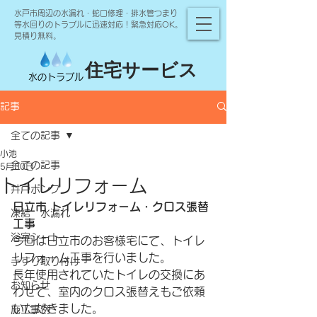
水戸市周辺の水漏れ・蛇口修理・排水管つまり
等水回りのトラブルに迅速対応！緊急対応OK。
見積り無料。
住宅サービス
水のトラブル
記事
全ての記事
小池
全ての記事
5月30日
トイレリフォーム
井戸ポンプ
日立市 トイレリフォーム・クロス張替
凍結 水漏れ
工事
浴室シート
今回は日立市のお客様宅にて、トイレ
リフォーム工事を行いました。
手すり取り付け
長年使用されていたトイレの交換にあ
お知らせ
わせて、室内のクロス張替えもご依頼
いただきました。
施工事例