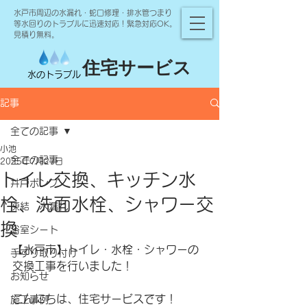
水戸市周辺の水漏れ・蛇口修理・排水管つまり
等水回りのトラブルに迅速対応！緊急対応OK。
見積り無料。
住宅サービス
水のトラブル
記事
全ての記事
小池
全ての記事
2025年7月27日
トイレ交換、キッチン水
井戸ポンプ
栓、洗面水栓、シャワー交
凍結 水漏れ
換
浴室シート
【水戸市】トイレ・水栓・シャワーの
手すり取り付け
交換工事を行いました！
お知らせ
こんにちは、住宅サービスです！
施工事例