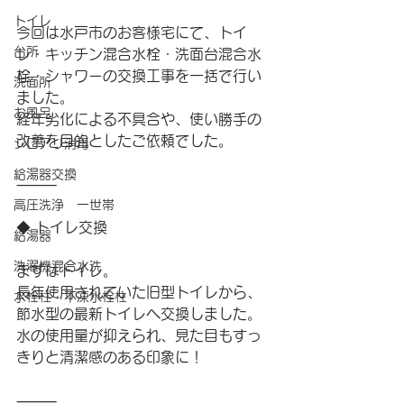
トイレ
今回は水戸市のお客様宅にて、トイ
台所
レ・キッチン混合水栓・洗面台混合水
栓・シャワーの交換工事を一括で行い
洗面所
ました。
お風呂
経年劣化による不具合や、使い勝手の
改善を目的としたご依頼でした。
シロアリ消毒
給湯器交換
⸻
高圧洗浄 一世帯
◆ トイレ交換
給湯器
洗濯機混合水洗
まずはトイレ。
長年使用されていた旧型トイレから、
水栓柱・不凍水栓柱
節水型の最新トイレへ交換しました。
水の使用量が抑えられ、見た目もすっ
きりと清潔感のある印象に！
⸻