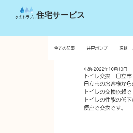
住宅サービス
水のトラブル
全ての記事
井戸ポンプ
凍結 
小池
2022年10月13日
台所
洗面所
お風呂
トイレ交換 日立市
日立市のお客様から
トイレの交換依頼で
水栓柱・不凍水栓柱
トイレの性能の低下
便座で交換です。