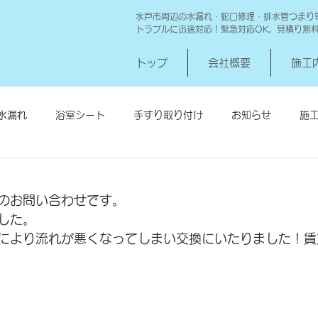
水戸市周辺の水漏れ・蛇口修理・排水管つまり
トラブルに迅速対応！緊急対応OK。見積り無
トップ
会社概要
施工
水漏れ
浴室シート
手すり取り付け
お知らせ
施
シロアリ消毒
給湯器交換
高圧洗浄 一世帯
給湯器
のお問い合わせです。
した。
により流れが悪くなってしまい交換にいたりました！賃