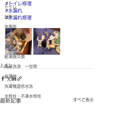
#トイレ修理
トイレ
#水漏れ
台所
#水漏れ修理
洗面所
お風呂
シロアリ消毒
給湯器交換
トイレ
高圧洗浄 一世帯
給湯器
洗濯機混合水洗
水栓柱・不凍水栓柱
すべて表示
最新記事