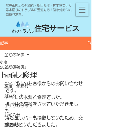
水戸市周辺の水漏れ・蛇口修理・排水管つまり
等水回りのトラブルに迅速対応！緊急対応OK。
見積り無料。
住宅サービス
水のトラブル
記事
全ての記事
小池
全ての記事
2025年3月20日
トイレ修理
井戸ポンプ
つくば市のお客様からのお問い合わせ
凍結 水漏れ
です。
浴室シート
トイレの水漏れ修理でした。
排水弁の交換をさせていただきまし
手すり取り付け
た。
お知らせ
浮き玉レバーも損傷していたため、交
換させていただきました。
施工事例