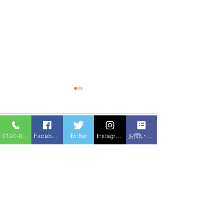
コメント
0120-086-919
Facebook
Twitter
Instagram
お問い合わせフォーム
排水管の尿石除
コメントを追加…
トイレつまり 高圧洗浄
機