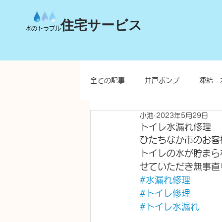
住宅サービス
水のトラブル
全ての記事
井戸ポンプ
凍結 
小池
2023年5月29日
台所
洗面所
お風呂
トイレ水漏れ修理
ひたちなか市のお客
トイレの水が貯まら
水栓柱・不凍水栓柱
せていただき無事直
#水漏れ修理
#トイレ修理
#トイレ水漏れ