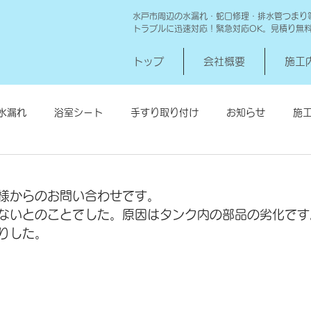
水戸市周辺の水漏れ・蛇口修理・排水管つまり
トラブルに迅速対応！緊急対応OK。見積り無
トップ
会社概要
施工
水漏れ
浴室シート
手すり取り付け
お知らせ
施
シロアリ消毒
給湯器交換
高圧洗浄 一世帯
給湯器
様からのお問い合わせです。
ないとのことでした。原因はタンク内の部品の劣化です
りした。