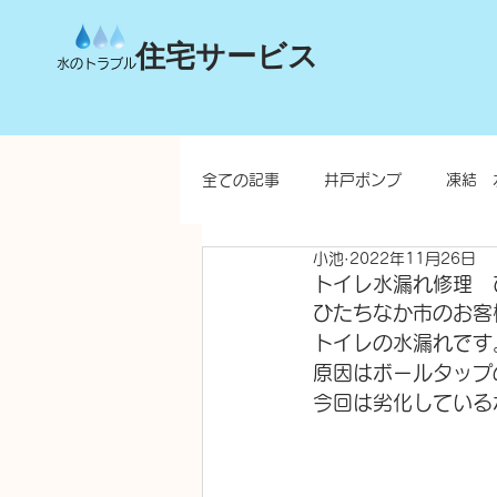
住宅サービス
水のトラブル
全ての記事
井戸ポンプ
凍結 
小池
2022年11月26日
台所
洗面所
お風呂
トイレ水漏れ修理 
ひたちなか市のお客
トイレの水漏れです
水栓柱・不凍水栓柱
原因はボールタップ
今回は劣化している