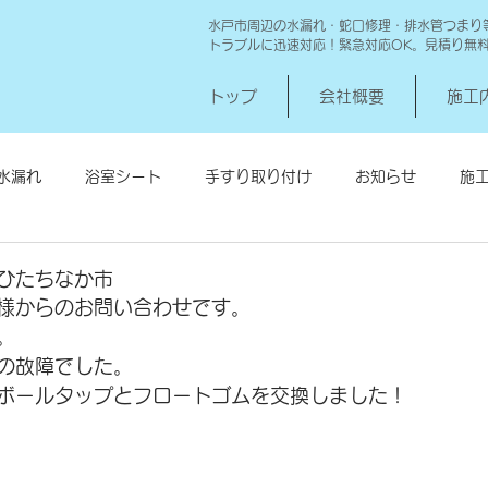
水戸市周辺の水漏れ・蛇口修理・排水管つまり
トラブルに迅速対応！緊急対応OK。見積り無
トップ
会社概要
施工
水漏れ
浴室シート
手すり取り付け
お知らせ
施
シロアリ消毒
給湯器交換
高圧洗浄 一世帯
給湯器
ひたちなか市
様からのお問い合わせです。
。
の故障でした。
ボールタップとフロートゴムを交換しました！