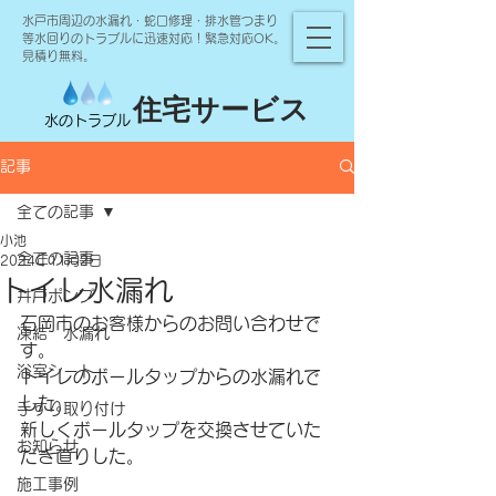
水戸市周辺の水漏れ・蛇口修理・排水管つまり
等水回りのトラブルに迅速対応！緊急対応OK。
見積り無料。
住宅サービス
水のトラブル
記事
全ての記事
小池
全ての記事
2024年11月2日
トイレ水漏れ
井戸ポンプ
石岡市のお客様からのお問い合わせで
凍結 水漏れ
す。
浴室シート
トイレのボールタップからの水漏れで
した。
手すり取り付け
新しくボールタップを交換させていた
お知らせ
だき直りした。
施工事例