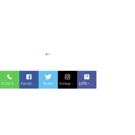
コメント
0120-086-919
Facebook
Twitter
Instagram
お問い合わせフォーム
排水管の尿石除
コメントを追加…
トイレつまり 高圧洗浄
機