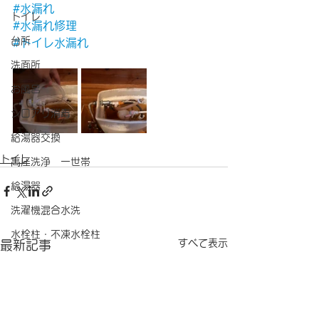
#水漏れ
トイレ
#水漏れ修理
台所
#トイレ水漏れ
洗面所
お風呂
シロアリ消毒
給湯器交換
トイレ
高圧洗浄 一世帯
給湯器
洗濯機混合水洗
水栓柱・不凍水栓柱
すべて表示
最新記事