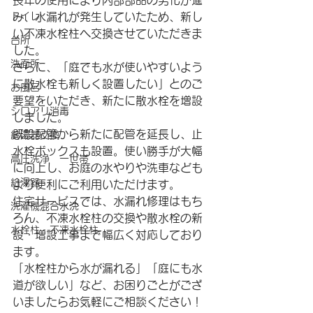
長年の使用により内部部品の劣化が進
トイレ
み、水漏れが発生していたため、新し
い不凍水栓柱へ交換させていただきま
台所
した。
洗面所
さらに、「庭でも水が使いやすいよう
に散水栓も新しく設置したい」とのご
お風呂
要望をいただき、新たに散水栓を増設
シロアリ消毒
しました。
既設配管から新たに配管を延長し、止
給湯器交換
水栓ボックスも設置。使い勝手が大幅
高圧洗浄 一世帯
に向上し、お庭の水やりや洗車なども
給湯器
より便利にご利用いただけます。
住宅サービスでは、水漏れ修理はもち
洗濯機混合水洗
ろん、不凍水栓柱の交換や散水栓の新
水栓柱・不凍水栓柱
設・増設工事まで幅広く対応しており
ます。
「水栓柱から水が漏れる」「庭にも水
道が欲しい」など、お困りごとがござ
いましたらお気軽にご相談ください！