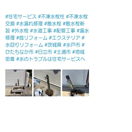
#住宅サービス
#不凍水栓柱
#不凍水栓
交換
#水漏れ修理
#散水栓
#散水栓新
設
#外水栓
#水道工事
#配管工事
#漏水
修理
#庭リフォーム
#エクステリア
#
水回りリフォーム
#茨城県
#水戸市
#
ひたちなか市
#日立市
#土浦市
#地域
密着
#水のトラブルは住宅サービスへ