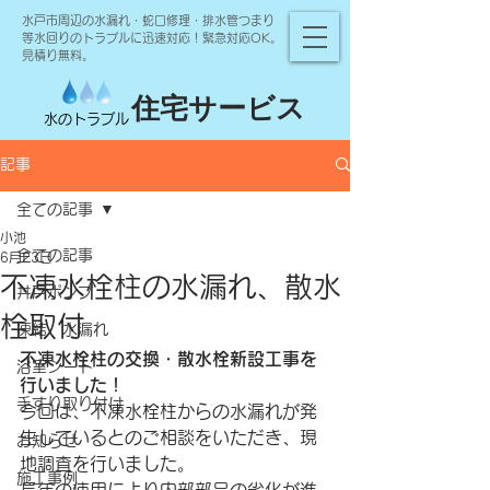
水戸市周辺の水漏れ・蛇口修理・排水管つまり
等水回りのトラブルに迅速対応！緊急対応OK。
見積り無料。
住宅サービス
水のトラブル
記事
全ての記事
小池
全ての記事
6月23日
不凍水栓柱の水漏れ、散水
井戸ポンプ
栓取付
凍結 水漏れ
不凍水栓柱の交換・散水栓新設工事を
浴室シート
行いました！
手すり取り付け
今回は、不凍水栓柱からの水漏れが発
生しているとのご相談をいただき、現
お知らせ
地調査を行いました。
施工事例