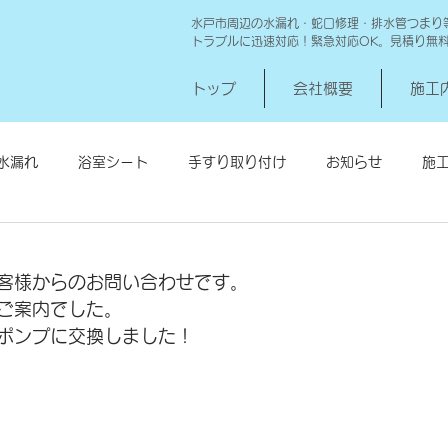
水戸市周辺の水漏れ・蛇口修理・排水管つまり
トラブルに迅速対応！緊急対応OK。見積り無
トップ
会社概要
施工
水漏れ
浴室シート
手すり取り付け
お知らせ
施
シロアリ消毒
給湯器交換
高圧洗浄 一世帯
給湯器
客様からのお問い合わせです。
ご案内でした。
ポンプに交換しました！