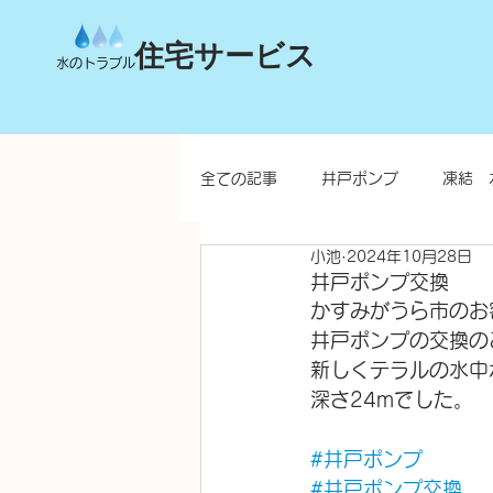
住宅サービス
水のトラブル
全ての記事
井戸ポンプ
凍結 
小池
2024年10月28日
台所
洗面所
お風呂
井戸ポンプ交換
かすみがうら市のお
井戸ポンプの交換の
水栓柱・不凍水栓柱
新しくテラルの水中
深さ24mでした。
#井戸ポンプ
#井戸ポンプ交換