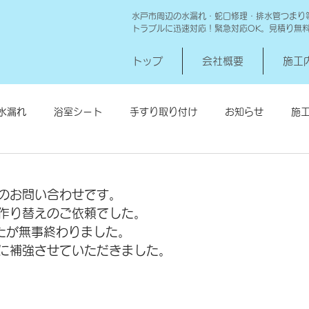
水戸市周辺の水漏れ・蛇口修理・排水管つまり
トラブルに迅速対応！緊急対応OK。見積り無
トップ
会社概要
施工
水漏れ
浴室シート
手すり取り付け
お知らせ
施
シロアリ消毒
給湯器交換
高圧洗浄 一世帯
給湯器
のお問い合わせです。
作り替えのご依頼でした。
したが無事終わりました。
に補強させていただきました。