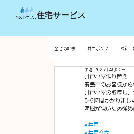
住宅サービス
水のトラブル
全ての記事
井戸ポンプ
凍結 
小池
2025年4月20日
台所
洗面所
お風呂
井戸小屋作り替え
鹿島市のお客様から
井戸小屋の取壊し、
水栓柱・不凍水栓柱
5-6時間かかりま
海風が強いため強め
#井戸
#井戸交換