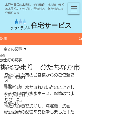
水戸市周辺の水漏れ・蛇口修理・排水管つまり
等水回りのトラブルに迅速対応！緊急対応OK。
見積り無料。
住宅サービス
水のトラブル
記事
全ての記事
小池
全ての記事
2021年7月30日
排水つまり ひたちなか市
井戸ポンプ
ひたちなか市のお客様からのご依頼で
凍結 水漏れ
す。
浴室シート
水廻りの排水が流れないとのことでし
た！原因は各排水ホース、配管のつま
手すり取り付け
りでした。
お知らせ
高圧洗浄機で洗浄し、洗濯機、洗面
所、台所の配管を交換をしました！た
施工事例