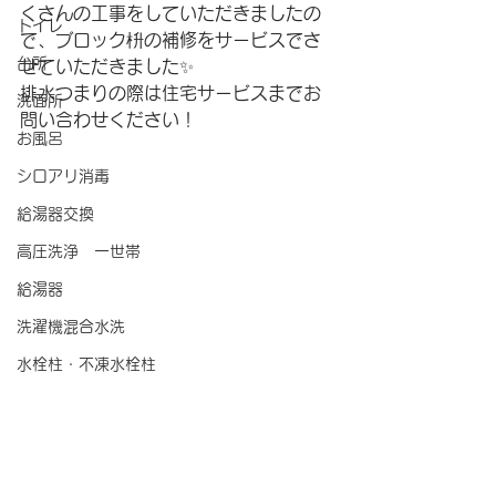
くさんの工事をしていただきましたの
トイレ
で、ブロック枡の補修をサービスでさ
台所
せていただきました✨
排水つまりの際は住宅サービスまでお
洗面所
問い合わせください！
お風呂
シロアリ消毒
給湯器交換
高圧洗浄 一世帯
給湯器
洗濯機混合水洗
水栓柱・不凍水栓柱