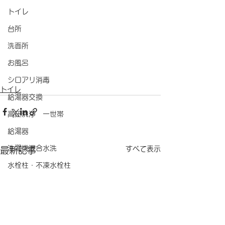
トイレ
台所
洗面所
お風呂
シロアリ消毒
トイレ
給湯器交換
高圧洗浄 一世帯
給湯器
洗濯機混合水洗
すべて表示
最新記事
水栓柱・不凍水栓柱