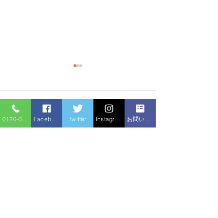
コメント
0120-086-919
Facebook
Twitter
Instagram
お問い合わせフォーム
排水管の尿石除
コメントを追加…
トイレつまり 高圧洗浄
機
住宅サービ
水のトラブル
ス