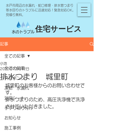
水戸市周辺の水漏れ・蛇口修理・排水管つまり
等水回りのトラブルに迅速対応！緊急対応OK。
見積り無料。
住宅サービス
水のトラブル
記事
全ての記事
小池
全ての記事
2022年12月12日
排水つまり 城里町
井戸ポンプ
城里町のお客様からのお問い合わせで
凍結 水漏れ
す。
浴室シート
排水つまりのため、高圧洗浄機で洗浄
させていただきました。
手すり取り付け
お知らせ
施工事例