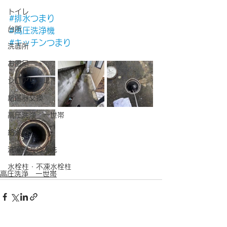
トイレ
#排水つまり
台所
#高圧洗浄機
#キッチンつまり
洗面所
お風呂
シロアリ消毒
給湯器交換
高圧洗浄 一世帯
給湯器
洗濯機混合水洗
水栓柱・不凍水栓柱
高圧洗浄 一世帯