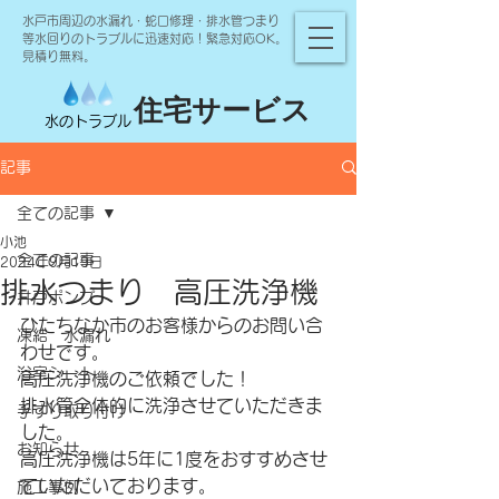
水戸市周辺の水漏れ・蛇口修理・排水管つまり
等水回りのトラブルに迅速対応！緊急対応OK。
見積り無料。
住宅サービス
水のトラブル
記事
全ての記事
小池
全ての記事
2024年9月19日
排水つまり 高圧洗浄機
井戸ポンプ
ひたちなか市のお客様からのお問い合
凍結 水漏れ
わせです。
浴室シート
高圧洗浄機のご依頼でした！
排水管全体的に洗浄させていただきま
手すり取り付け
した。
お知らせ
高圧洗浄機は5年に1度をおすすめさせ
ていただいております。
施工事例