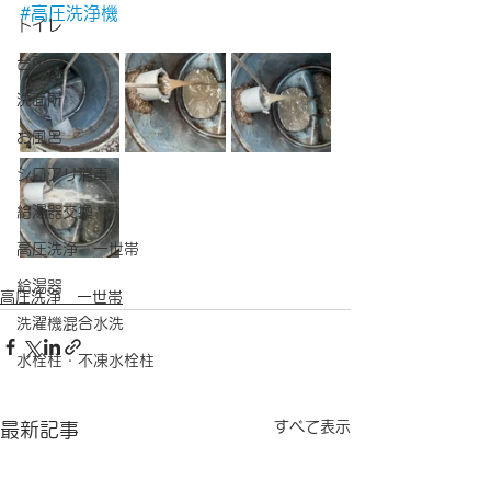
#高圧洗浄機
トイレ
台所
洗面所
お風呂
シロアリ消毒
給湯器交換
高圧洗浄 一世帯
給湯器
高圧洗浄 一世帯
洗濯機混合水洗
水栓柱・不凍水栓柱
すべて表示
最新記事