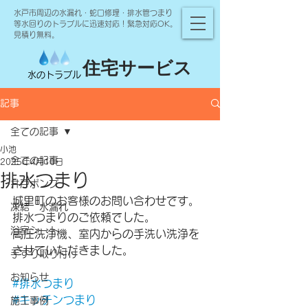
水戸市周辺の水漏れ・蛇口修理・排水管つまり
等水回りのトラブルに迅速対応！緊急対応OK。
見積り無料。
住宅サービス
水のトラブル
記事
全ての記事
小池
全ての記事
2025年4月10日
排水つまり
井戸ポンプ
城里町のお客様のお問い合わせです。
凍結 水漏れ
排水つまりのご依頼でした。
浴室シート
高圧洗浄機、室内からの手洗い洗浄を
させていただきました。
手すり取り付け
お知らせ
#排水つまり
#キッチンつまり
施工事例