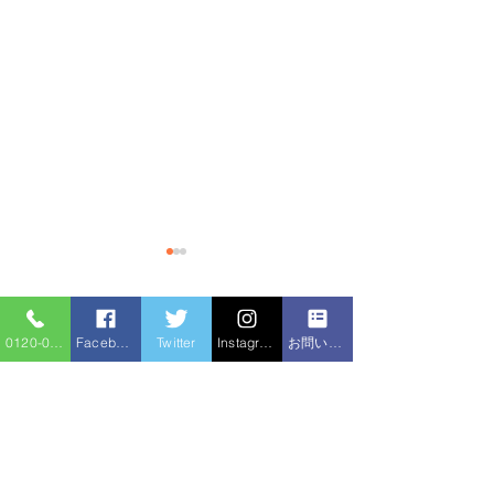
コメント
0120-086-919
Facebook
Twitter
Instagram
お問い合わせフォーム
排水管洗浄
高圧洗浄機 排水つまり
コメントを追加…