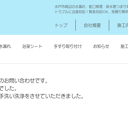
水戸市周辺の水漏れ・蛇口修理・排水管つまり
トラブルに迅速対応！緊急対応OK。見積り無
トップ
会社概要
施工
水漏れ
浴室シート
手すり取り付け
お知らせ
施
シロアリ消毒
給湯器交換
高圧洗浄 一世帯
給湯器
のお問い合わせです。
でした。
手洗い洗浄をさせていただきました。