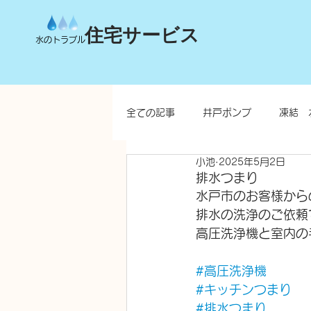
住宅サービス
水のトラブル
全ての記事
井戸ポンプ
凍結 
小池
2025年5月2日
台所
洗面所
お風呂
排水つまり
水戸市のお客様から
排水の洗浄のご依頼
水栓柱・不凍水栓柱
高圧洗浄機と室内の
#高圧洗浄機
#キッチンつまり
#排水つまり