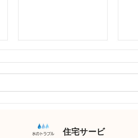
排水
トイレつまり 高圧洗浄機
住宅サービ
水のトラブル