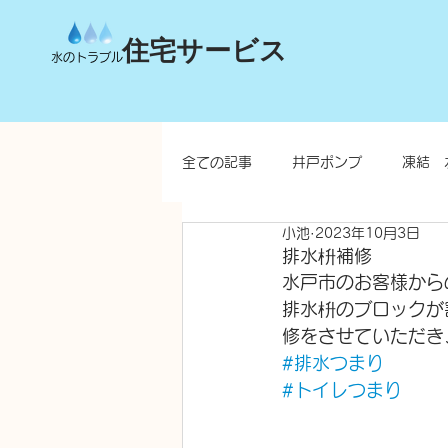
住宅サービス
水のトラブル
全ての記事
井戸ポンプ
凍結 
小池
2023年10月3日
台所
洗面所
お風呂
排水枡補修
水戸市のお客様から
排水枡のブロックが
水栓柱・不凍水栓柱
修をさせていただき
#排水つまり
#トイレつまり