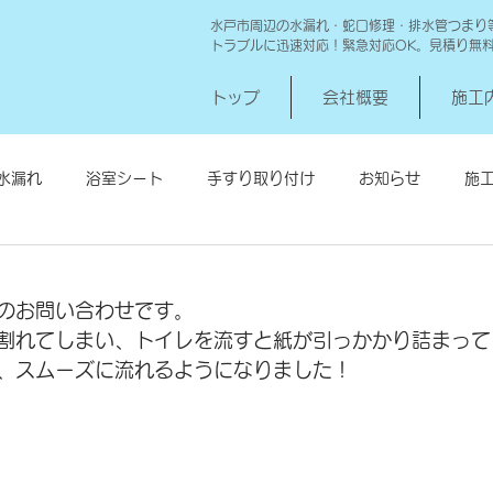
水戸市周辺の水漏れ・蛇口修理・排水管つまり
トラブルに迅速対応！緊急対応OK。見積り無
トップ
会社概要
施工
水漏れ
浴室シート
手すり取り付け
お知らせ
施
シロアリ消毒
給湯器交換
高圧洗浄 一世帯
給湯器
のお問い合わせです。
割れてしまい、トイレを流すと紙が引っかかり詰まって
、スムーズに流れるようになりました！